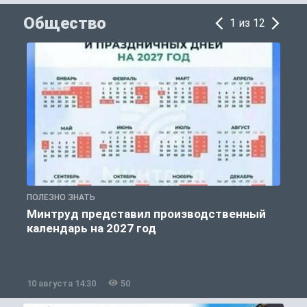
Общество
1 из 12
ПОЛЕЗНО ЗНАТЬ
О
Минтруд представил производственный
календарь на 2027 год
10 августа 14:30
50
1