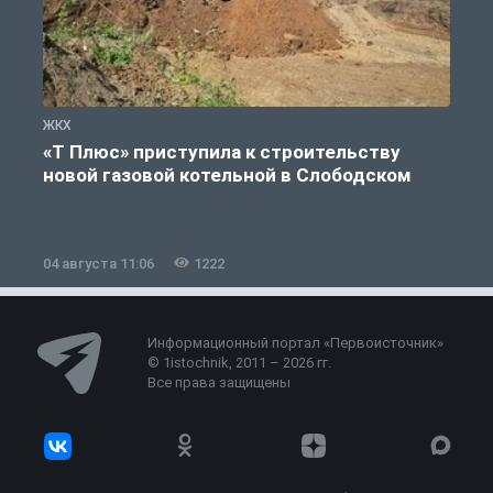
ЖКХ
Ж
«Т Плюс» приступила к строительству
новой газовой котельной в Слободском
04 августа 11:06
1222
0
Информационный портал «Первоисточник»
© 1istochnik, 2011 – 2026 гг.
Все права защищены