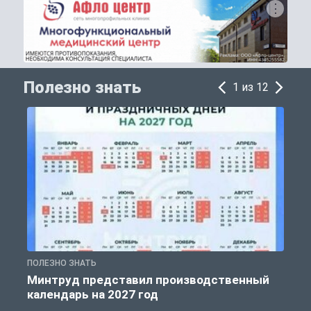
Полезно знать
1 из 12
ПОЛЕЗНО ЗНАТЬ
П
Минтруд представил производственный
календарь на 2027 год