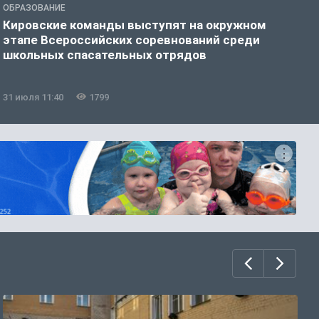
ОБРАЗОВАНИЕ
О
Кировские команды выступят на окружном
В
этапе Всероссийских соревнований среди
б
школьных спасательных отрядов
31 июля 11:40
1799
3