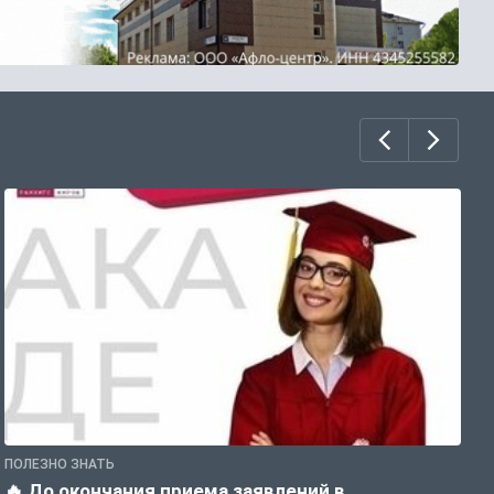
ПОЛЕЗНО ЗНАТЬ
П
🔥 До окончания приема заявлений в
Д