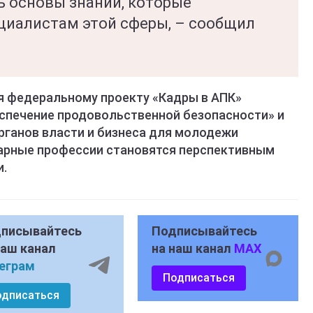
 основы знаний, которые
циалистам этой сферы, – сообщил
я федеральному проекту «Кадры в АПК»
спечение продовольственной безопасности» и
рганов власти и бизнеса для молодежи
рарные профессии становятся перспективным
и.
писывайтесь
Подписывайтесь
наш канал
на наш канал
MAX
еграм
Подписаться
одписаться