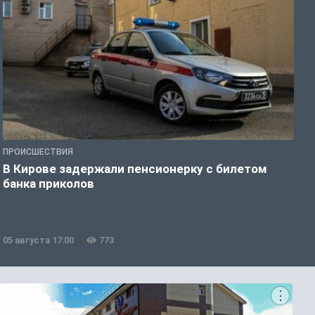
ПРОИСШЕСТВИЯ
О
В Кирове задержали пенсионерку с билетом
Е
банка приколов
б
05 августа 17:00
773
0