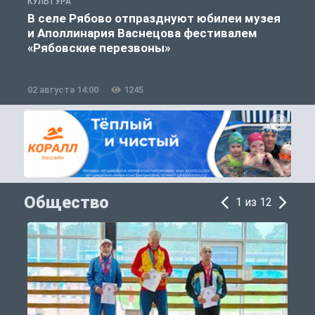
КУЛЬТУРА
К
В селе Рябово отпразднуют юбилеи музея
и Аполлинария Васнецова фестивалем
«Рябовские перезвоны»
02 августа 14:00
1245
2
Общество
1 из 12