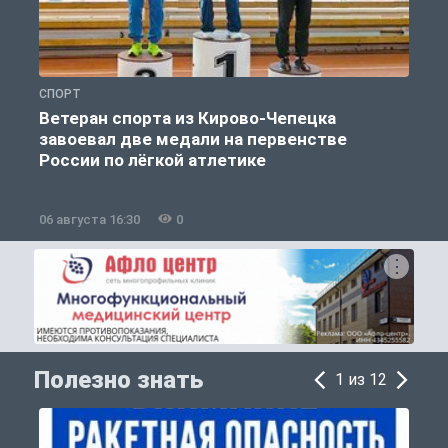
СПОРТ
О
Ветеран спорта из Кирово-Чепецка
завоевал две медали на первенстве
России по лёгкой атлетике
06 августа 16:30
0
0
Полезно знать
1 из 12