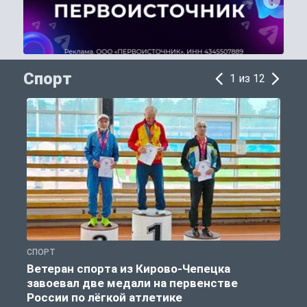
Спорт
1 из 12
СПОРТ
С
Ветеран спорта из Кирово-Чепецка
завоевал две медали на первенстве
России по лёгкой атлетике