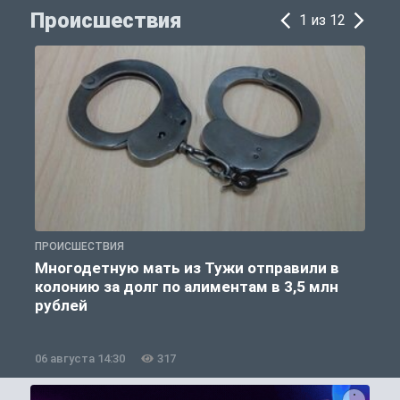
Происшествия
1 из 12
ПРОИСШЕСТВИЯ
П
Многодетную мать из Тужи отправили в
колонию за долг по алиментам в 3,5 млн
рублей
06 августа 14:30
317
0