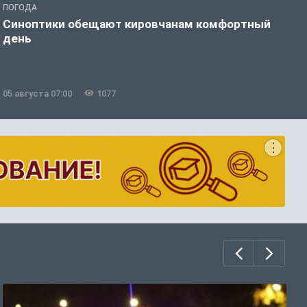
ПОГОДА
П
Синоптики обещают кировчанам комфортный
В
день
05 августа 07:00
1077
0