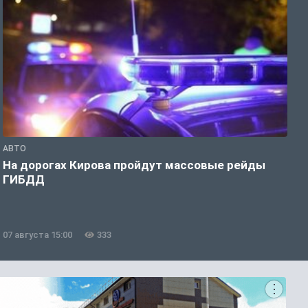
АВТО
О
На дорогах Кирова пройдут массовые рейды
Б
ГИБДД
р
07 августа 15:00
333
0