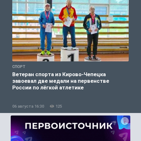
СПОРТ
С
Ветеран спорта из Кирово-Чепецка
завоевал две медали на первенстве
России по лёгкой атлетике
06 августа 16:30
125
0