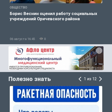
ОБЩЕСТВО
С
Борис Веснин оценил работу социальных
учреждений Оричевского района
06 августа 16:45
0
0
Полезно знать
1 из 12