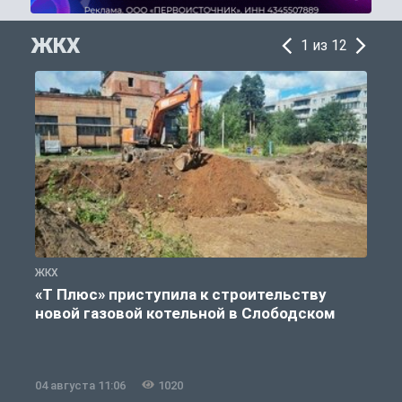
ЖКХ
1 из 12
ЖКХ
Ж
«Т Плюс» приступила к строительству
новой газовой котельной в Слободском
04 августа 11:06
1020
0