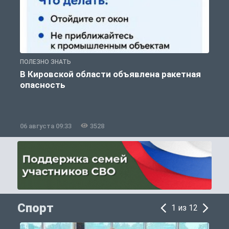
ПОЛЕЗНО ЗНАТЬ
Т
В Кировской области объявлена ракетная
опасность
06 августа 09:33
3528
0
Спорт
1 из 12