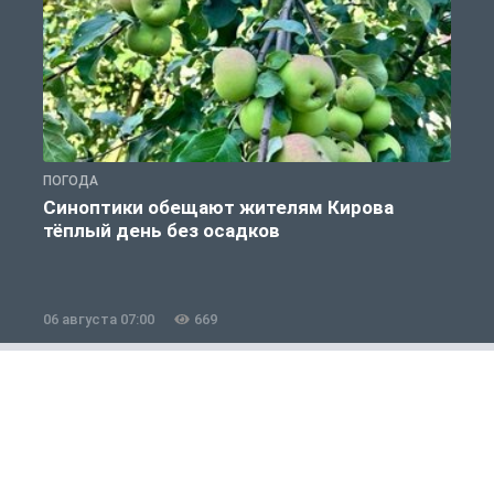
ПОГОДА
П
Синоптики обещают жителям Кирова
тёплый день без осадков
06 августа 07:00
669
0