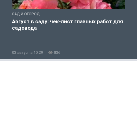
САД И ОГОРОД
С
Август в саду: чек-лист главных работ для
садовода
03 августа 10:29
836
3
Общество
1 из 12