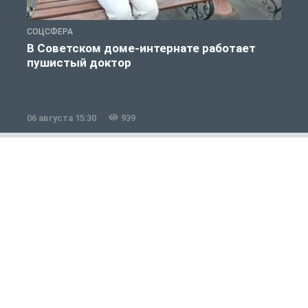
СОЦСФЕРА
С
В Советском доме-интернате работает
пушистый доктор
06 августа 15:30
939
0
Общество
1 из 12