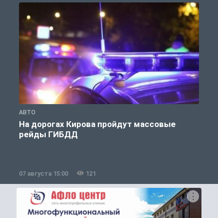
АВТО
О
На дорогах Кирова пройдут массовые
рейды ГИБДД
07 августа 15:00
121
0