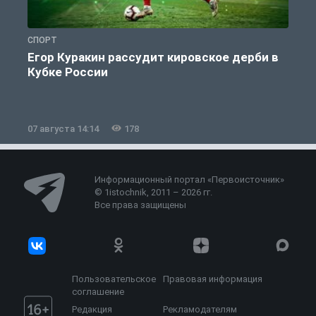
СПОРТ
С
Егор Куракин рассудит кировское дерби в
Кубке России
«
07 августа 14:14
178
0
Информационный портал «Первоисточник»
© 1istochnik, 2011 – 2026 гг.
Все права защищены
Пользовательское
Правовая информация
соглашение
Редакция
Рекламодателям