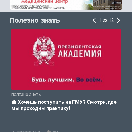
Полезно знать
1 из 12
ПОЛЕЗНО ЗНАТЬ
А
💼 Хочешь поступить на ГМУ? Смотри, где
мы проходим практику!
07 августа 13:30
263
0