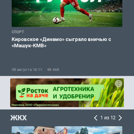
СПОРТ
С
Кировское «Динамо» сыграло вничью с
«Машук-КМВ»
в
08 августа 16:11
668
0
ЖКХ
1 из 12