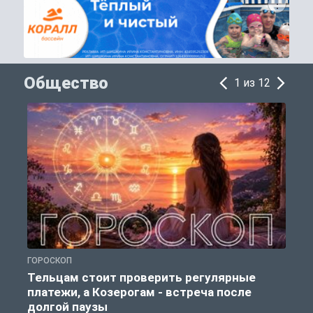
Общество
1 из 12
ГОРОСКОП
О
Тельцам стоит проверить регулярные
платежи, а Козерогам - встреча после
долгой паузы