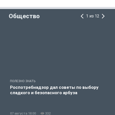
Общество
1 из 12
ПОЛЕЗНО ЗНАТЬ
О
Роспотребнадзор дал советы по выбору
сладкого и безопасного арбуза
07 августа 18:00
332
0