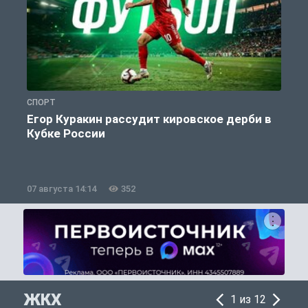
СПОРТ
С
Егор Куракин рассудит кировское дерби в
Кубке России
«
07 августа 14:14
352
0
ЖКХ
1 из 12