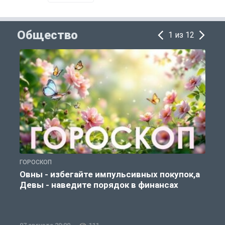
Общество
1 из 12
ГОРОСКОП
П
Овны - избегайте импульсивных покупок,а
Девы - наведите порядок в финансах