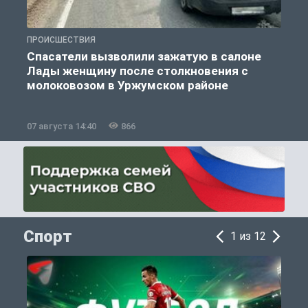
ПРОИСШЕСТВИЯ
П
Спасатели вызволили зажатую в салоне
Лады женщину после столкновения с
молоковозом в Уржумском районе
07 августа 14:40
866
0
Спорт
1 из 12