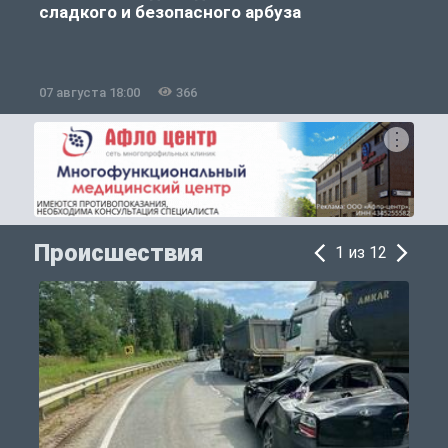
сладкого и безопасного арбуза
07 августа 18:00
366
0
Происшествия
1 из 12