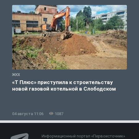
ЖКХ
Ж
«Т Плюс» приступила к строительству
новой газовой котельной в Слободском
04 августа 11:06
1087
0
Информационный портал «Первоисточник»