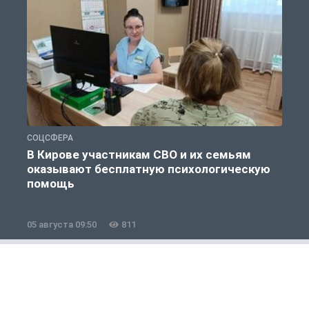
СОЦСФЕРА
С
В Кирове участникам СВО и их семьям
оказывают бесплатную психологическую
помощь
05 августа 09:50
811
0