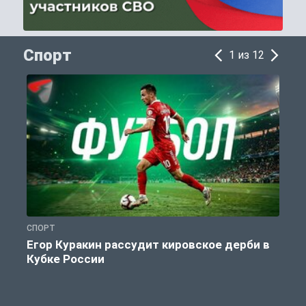
Спорт
1 из 12
СПОРТ
С
Егор Куракин рассудит кировское дерби в
Кубке России
«