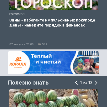
ГОРОСКОП
П
Овны - избегайте импульсивных покупок,а
Девы - наведите порядок в финансах
07 августа 20:00
579
0
Полезно знать
1 из 12