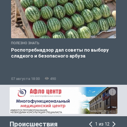
ПОЛЕЗНО ЗНАТЬ
П
Роспотребнадзор дал советы по выбору
сладкого и безопасного арбуза
07 августа 18:00
490
0
Происшествия
1 из 12