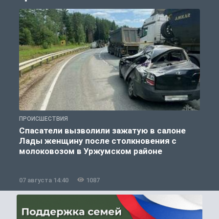
ПРОИСШЕСТВИЯ
П
Спасатели вызволили зажатую в салоне
Лады женщину после столкновения с
молоковозом в Уржумском районе
07 августа 14:40
1087
0