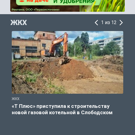
ЖКХ
1 из 12
ЖКХ
Ж
«Т Плюс» приступила к строительству
новой газовой котельной в Слободском