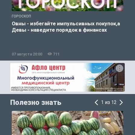
ГОРОСКОП
П
Овны - избегайте импульсивных покупок,а
Девы - наведите порядок в финансах
07 августа 20:00
711
0
Полезно знать
1 из 12