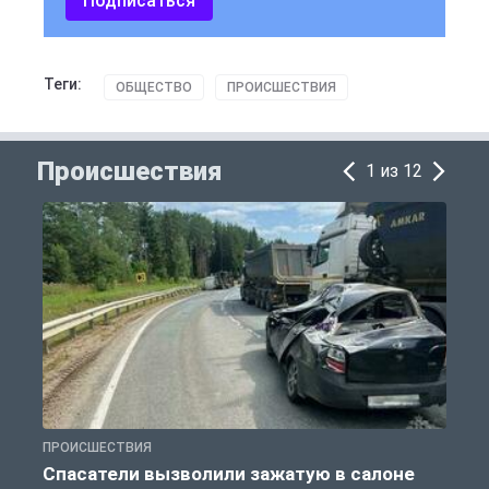
Подписаться
Теги:
ОБЩЕСТВО
ПРОИСШЕСТВИЯ
Происшествия
1 из 12
ПРОИСШЕСТВИЯ
П
Спасатели вызволили зажатую в салоне