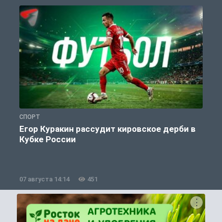
СПОРТ
С
Егор Куракин рассудит кировское дерби в
Кубке России
«
07 августа 14:14
451
0