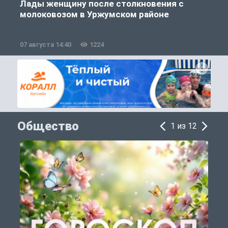
Лады женщину после столкновения с
молоковозом в Уржумском районе
07 августа 14:40
1224
0
Общество
1 из 12