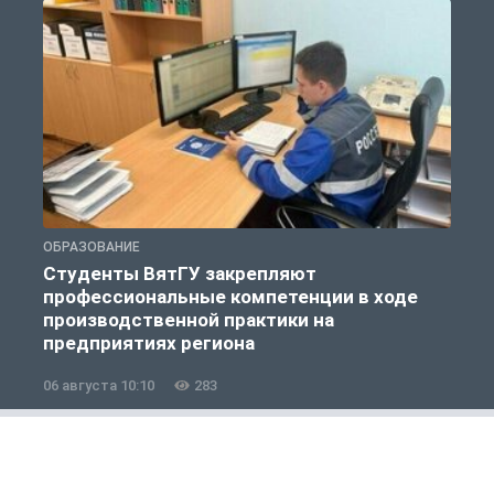
ОБРАЗОВАНИЕ
О
Студенты ВятГУ закрепляют
профессиональные компетенции в ходе
производственной практики на
предприятиях региона
06 августа 10:10
283
0