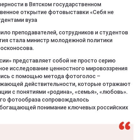
 верности в Вятском государственном
твенное открытие фотовыставки «Себя не
удентами вуза
ло преподавателей, сотрудников и студентов
тия стала министр молодежной политики
лосконосова.
сии» представляет собой не просто серию
ное исследование ценностного мировоззрения
лись с помощью метода фотоголос –
ужающей действительности, которые отражают
ии с понятиями «родина», «семья», «любовь».
ого фотообраза сопровождалось
обогащающей понимание ключевых российских