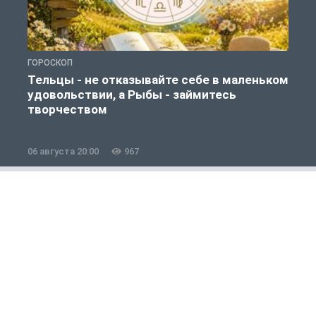
ГОРОСКОП
О
Тельцы - не отказывайте себе в маленьком
удовольствии, а Рыбы - займитесь
творчеством
06 августа 20:00
967
0
Полезно знать
1 из 12