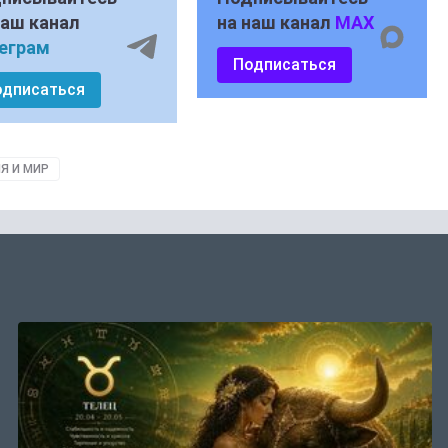
наш канал
на наш канал
MAX
еграм
Подписаться
одписаться
Я И МИР