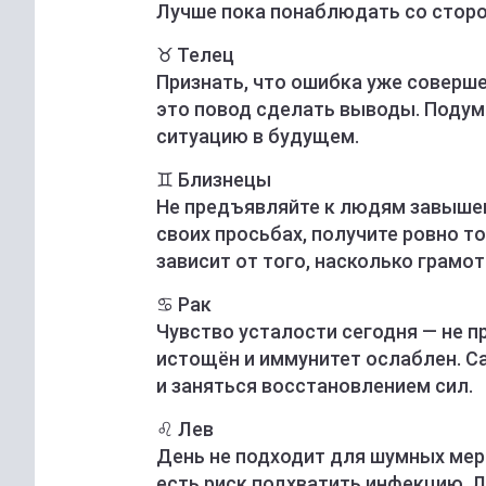
Лучше пока понаблюдать со сторон
♉️ Телец
Признать, что ошибка уже совершен
это повод сделать выводы. Подума
ситуацию в будущем.
♊️ Близнецы
Не предъявляйте к людям завышен
своих просьбах, получите ровно т
зависит от того, насколько грамо
♋️ Рак
Чувство усталости сегодня — не пр
истощён и иммунитет ослаблен. С
и заняться восстановлением сил.
♌️ Лев
День не подходит для шумных меро
есть риск подхватить инфекцию. 