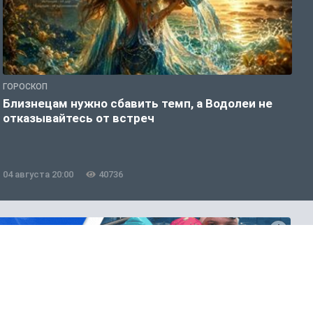
ГОРОСКОП
Г
Близнецам нужно сбавить темп, а Водолеи не
Б
отказывайтесь от встреч
п
04 августа 20:00
40736
0