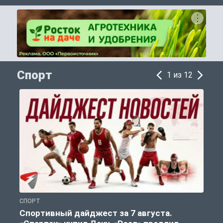
Спорт
1 из 12
СПОРТ
С
Спортивный дайджест за 7 августа.