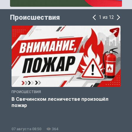
Происшествия
1 из 12
ПРОИСШЕСТВИЯ
П
В Свечинском лесничестве произошёл
пожар
07 августа 08:50
364
0