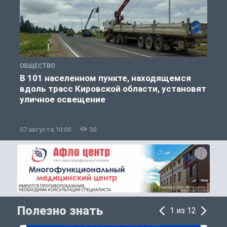
ОБЩЕСТВО
О
В 101 населенном пункте, находящемся
К
вдоль трасс Кировской области, установят
уличное освещение
07 августа 10:00
30
0
Полезно знать
1 из 12