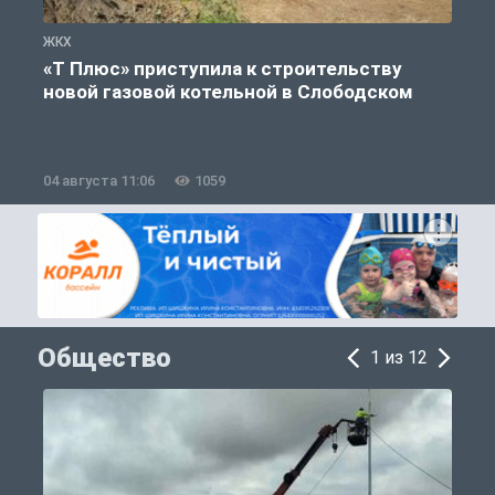
ЖКХ
Ж
«Т Плюс» приступила к строительству
новой газовой котельной в Слободском
04 августа 11:06
1059
0
Общество
1 из 12