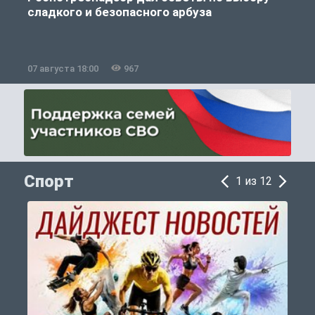
сладкого и безопасного арбуза
07 августа 18:00
967
0
Спорт
1 из 12