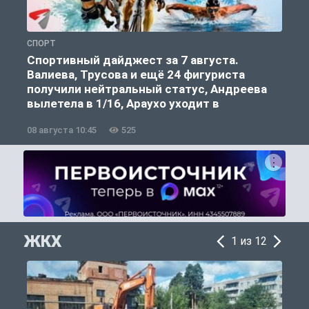
СПОРТ
С
Спортивный дайджест за 7 августа.
Валиева, Трусова и ещё 24 фигуриста
получили нейтральный статус, Андреева
вылетела в 1/16, Араухо уходит в
«Ливерпуль»
08 августа 10:45
525
0
ЖКХ
1 из 12