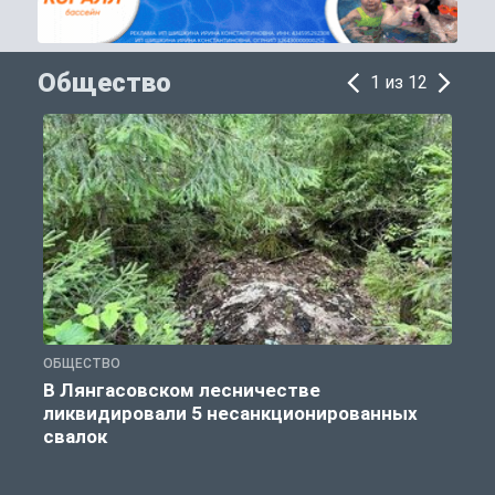
Общество
1 из 12
ОБЩЕСТВО
О
В Лянгасовском лесничестве
ликвидировали 5 несанкционированных
свалок