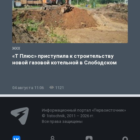
ЖКХ
Ж
«Т Плюс» приступила к строительству
новой газовой котельной в Слободском
04 августа 11:06
1121
0
Информационный портал «Первоисточник»
© 1istochnik, 2011 – 2026 гг.
Все права защищены