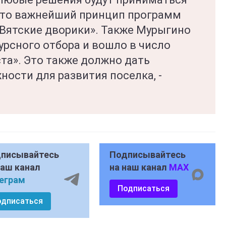
 это важнейший принцип программ
Вятские дворики». Также Мурыгино
урсного отбора и вошло в число
та». Это также должно дать
ости для развития поселка, -
писывайтесь
Подписывайтесь
наш канал
на наш канал
MAX
еграм
Подписаться
одписаться