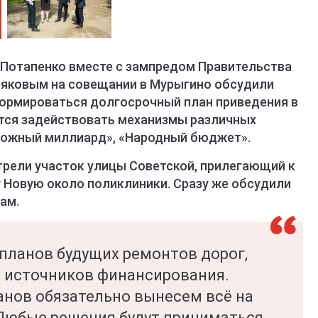
 Потапенко вместе с зампредом Правительства
ряковым на совещании в Мурыгино обсудили
формироваться долгосрочный план приведения в
тся задействовать механизмы различных
рожный миллиард», «Народный бюджет».
рели участок улицы Советской, прилегающий к
у Новую около поликлиники. Сразу же обсудили
ам.
 планов будущих ремонтов дорог,
 источников финансирования.
нов обязательно вынесем всё на
Любые решения будут приниматься