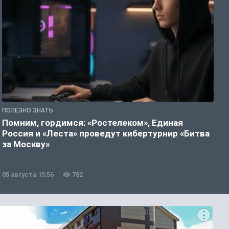
ПОЛЕЗНО ЗНАТЬ
П
Помним, гордимся: «Ростелеком», Единая
А
Россия и «Леста» проведут кибертурнир «Битва
о
за Москву»
05 августа 15:56
782
0