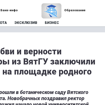
Банк-инфо
Образование
ОТА
ЭКСКЛЮЗИВ
БИЗНЕС
бви и верности
ры из ВятГУ заключили
 на площадке родного
ошли в ботаническом саду Вятского
та. Новобрачных поздравил ректор
ложил начало новой университетской