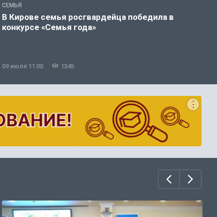
СЕМЬЯ
С
В Кирове семья росгвардейца победила в
В
конкурсе «Семья года»
л
09 июля 11:00
1345
0