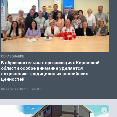
ОБРАЗОВАНИЕ
О
В образовательных организациях Кировской
К
области особое внимание уделяется
т
сохранению традиционных российских
ценностей
06 августа 18:10
850
0