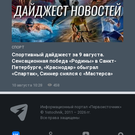
СПОРТ
Ф
Спортивный дайджест за 9 августа.
Сенсационная победа «Родины» в Санкт-
Петербурге, «Краснодар» обыграл
«Спартак», Синнер снялся с «Мастерса»
10 августа 10:28
458
0
Информационный портал «Первоисточник»
© 1istochnik, 2011 – 2026 гг.
Все права защищены