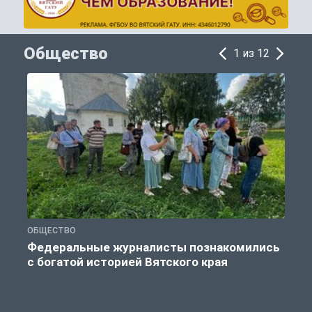
Общество
1 из 12
ОБЩЕСТВО
Б
Федеральные журналисты познакомились
с богатой историей Вятского края
о