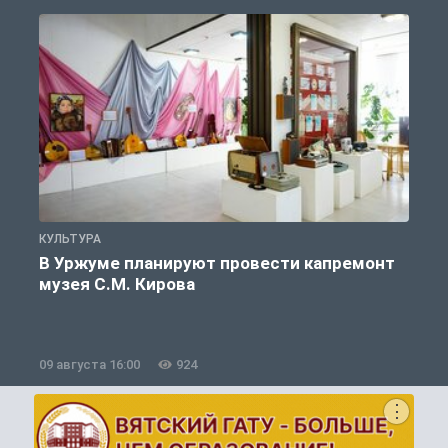
КУЛЬТУРА
К
В Уржуме планируют провести капремонт
музея С.М. Кирова
09 августа 16:00
924
0