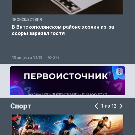
ПРОИСШЕСТВИЯ
П
В Вятскополянском районе хозяин из-за
ссоры зарезал гостя
10 августа 14:13
278
1
Спорт
1 из 12