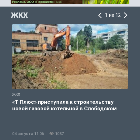
ЖКХ
1 из 12
ЖКХ
Ж
«Т Плюс» приступила к строительству
новой газовой котельной в Слободском
04 августа 11:06
1087
0