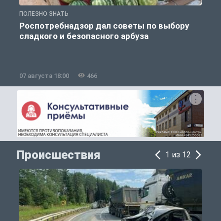
ПОЛЕЗНО ЗНАТЬ
П
Роспотребнадзор дал советы по выбору
сладкого и безопасного арбуза
07 августа 18:00
466
0
Происшествия
1 из 12