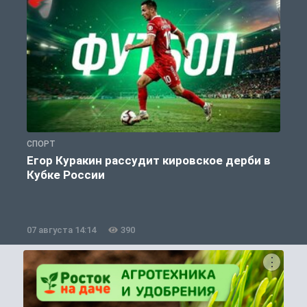
СПОРТ
С
Егор Куракин рассудит кировское дерби в
Кубке России
«
07 августа 14:14
390
0