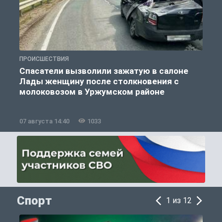
ПРОИСШЕСТВИЯ
П
Спасатели вызволили зажатую в салоне
Лады женщину после столкновения с
молоковозом в Уржумском районе
07 августа 14:40
1033
0
Спорт
1 из 12