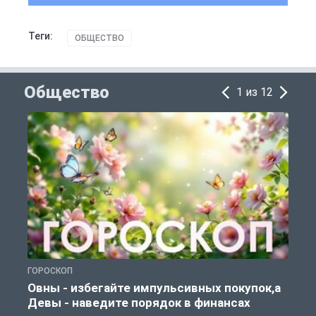
Теги:
ОБЩЕСТВО
Общество
1 из 12
ГОРОСКОП
П
Овны - избегайте импульсивных покупок,а
Девы - наведите порядок в финансах