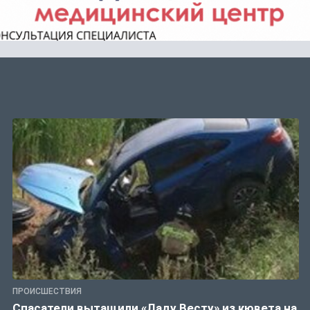
ПРОИСШЕСТВИЯ
Спасатели вытащили «Ладу Весту» из кювета на