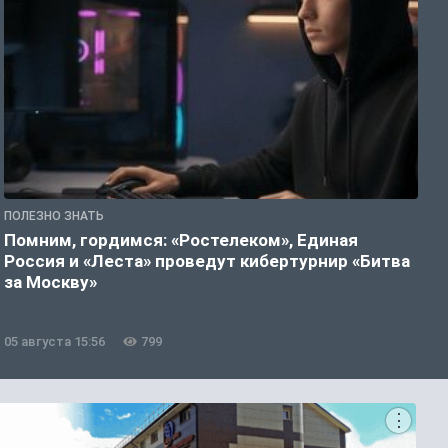
ПОЛЕЗНО ЗНАТЬ
П
Помним, гордимся: «Ростелеком», Единая
А
Россия и «Леста» проведут кибертурнир «Битва
о
за Москву»
05 августа 15:56
799
0