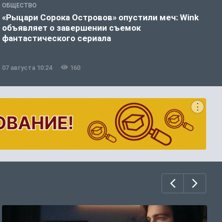
ОБЩЕСТВО
О
«Рыцари Сорока Островов» опустили меч: Wink
Д
объявляет о завершении съемок
К
фантастического сериала
р
07 августа 10:24
160
0