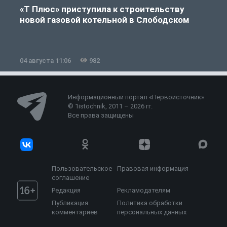
«Т Плюс» приступила к строительству
новой газовой котельной в Слободском
04 августа 11:06
982
0
Информационный портал «Первоисточник»
© 1istochnik, 2011 – 2026 гг.
Все права защищены
Пользовательское
Правовая информация
соглашение
Редакция
Рекламодателям
Публикация
Политика обработки
комментариев
персональных данных