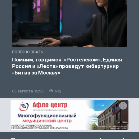
ПОЛЕЗНО ЗНАТЬ
П
Помним, гордимся: «Ростелеком», Единая
Россия и «Леста» проведут кибертурнир
«Битва за Москву»
05 августа 15:56
612
0