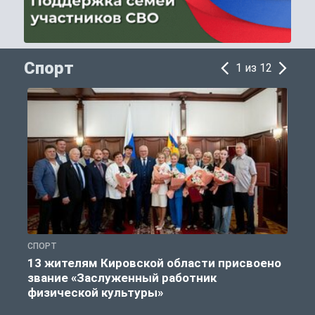
Спорт
1 из 12
СПОРТ
С
13 жителям Кировской области присвоено
звание «Заслуженный работник
физической культуры»