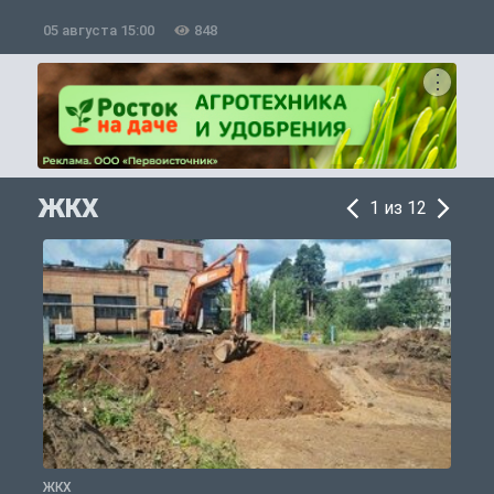
05 августа 15:00
848
0
ЖКХ
1 из 12
ЖКХ
Ж