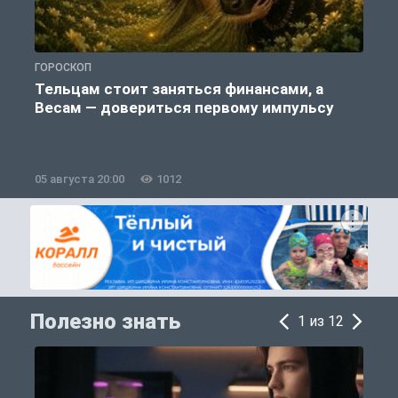
ГОРОСКОП
П
Тельцам стоит заняться финансами, а
Весам — довериться первому импульсу
05 августа 20:00
1012
0
Полезно знать
1 из 12