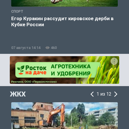
СПОРТ
С
Егор Куракин рассудит кировское дерби в
Кубке России
«
07 августа 14:14
460
0
ЖКХ
1 из 12