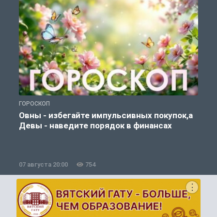
ГОРОСКОП
П
Овны - избегайте импульсивных покупок,а
Девы - наведите порядок в финансах
07 августа 20:00
754
0