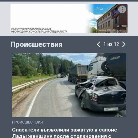
Происшествия
1 из 12
ПРОИСШЕСТВИЯ
П
Спасатели вызволили зажатую в салоне
Лады женщину после столкновения с