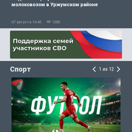
молоковозом в Уржумском районе
07 августа 14:40
1285
0
Спорт
1 из 12