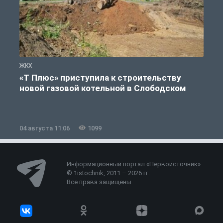
ЖКХ
Ж
«Т Плюс» приступила к строительству
новой газовой котельной в Слободском
04 августа 11:06
1099
0
Информационный портал «Первоисточник»
© 1istochnik, 2011 – 2026 гг.
Все права защищены