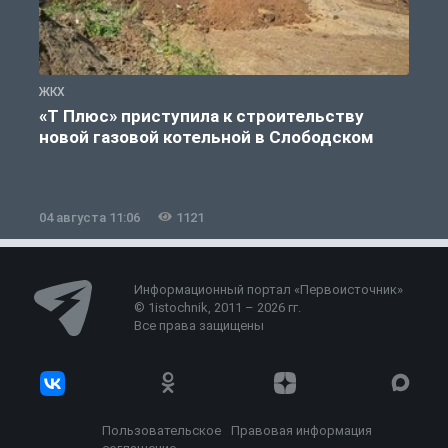
ЖКХ
Ж
«Т Плюс» приступила к строительству
новой газовой котельной в Слободском
04 августа 11:06
1121
0
Информационный портал «Первоисточник»
© 1istochnik, 2011 – 2026 гг.
Все права защищены
Пользовательское
Правовая информация