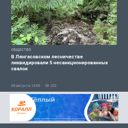
ОБЩЕСТВО
О
В Лянгасовском лесничестве
ликвидировали 5 несанкционированных
свалок
08 августа 14:00
222
0