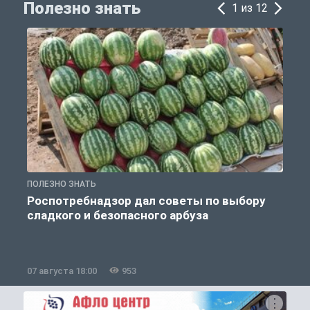
Полезно знать
1 из 12
ПОЛЕЗНО ЗНАТЬ
П
Роспотребнадзор дал советы по выбору
сладкого и безопасного арбуза
07 августа 18:00
953
0