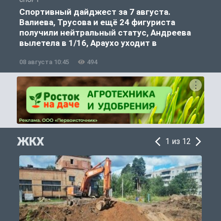
СПОРТ
С
Спортивный дайджест за 7 августа.
Валиева, Трусова и ещё 24 фигуриста
получили нейтральный статус, Андреева
вылетела в 1/16, Араухо уходит в
«Ливерпуль»
08 августа 10:45
494
0
ЖКХ
1 из 12