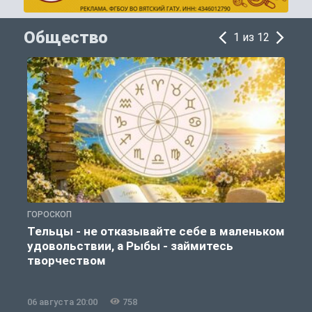
Общество
1 из 12
ГОРОСКОП
О
Тельцы - не отказывайте себе в маленьком
удовольствии, а Рыбы - займитесь
творчеством
06 августа 20:00
758
0