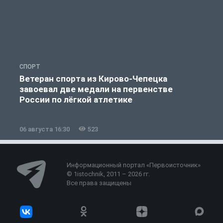
СПОРТ
С
Ветеран спорта из Кирово-Чепецка
завоевал две медали на первенстве
России по лёгкой атлетике
06 августа 16:30
523
0
Информационный портал «Первоисточник»
© 1istochnik, 2011 – 2026 гг.
Все права защищены