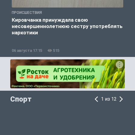
ПРОИСШЕСТВИЯ
П
Кировчанка принуждала свою
несовершеннолетнюю сестру употреблять
к
наркотики
06 августа 17:15
515
0
Спорт
1 из 12