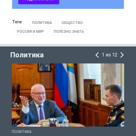
Теги:
ПОЛИТИКА
ОБЩЕСТВО
РОССИЯ И МИР
ПОЛЕЗНО ЗНАТЬ
Политика
1 из 12
ПОЛИТИКА
П