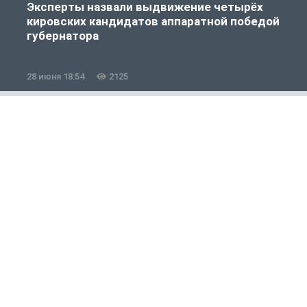
Эксперты назвали выдвижение четырёх
кировских кандидатов аппаратной победой
губернатора
28 июня 18:54
2125
1
Россия и мир
1 из 12