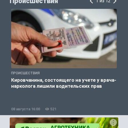
Происшествия
1 из 12
ПРОИСШЕСТВИЯ
П
Кировчанина, состоящего на учете у врача-
нарколога лишили водительских прав
08 августа 16:00
521
0