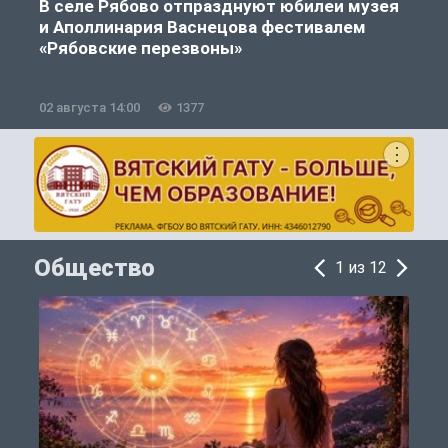
В селе Рябово отпразднуют юбилеи музея
и Аполлинария Васнецова фестивалем
«Рябовские перезвоны»
02 августа 14:00
1377
2
Общество
1 из 12