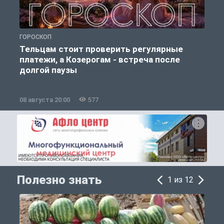
ГОРОСКОП
О
Тельцам стоит проверить регулярные
платежи, а Козерогам - встреча после
долгой паузы
08 августа 20:00
577
0
Полезно знать
1 из 12