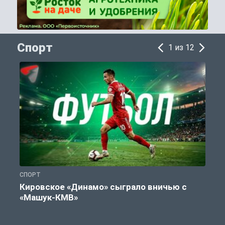
Спорт
1 из 12
СПОРТ
С
Кировское «Динамо» сыграло вничью с
«Машук-КМВ»
в