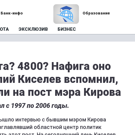
Банк-инфо
Образование
ОТА
ЭКСКЛЮЗИВ
БИЗНЕС
та? 4800? Нафига оно
лий Киселев вспомнил,
ли на пост мэра Кирова
л с 1997 по 2006 годы.
 вышло интервью с бывшим мэром Кирова
зглавлявший областной центр политик
ять этот пост. На сегодняшний день Киселев