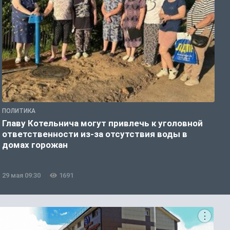
ПОЛИТИКА
П
Главу Котельнича могут привлечь к уголовной
А
ответственности из-за отсутствия воды в
и
домах горожан
29 мая 09:30
1691
2