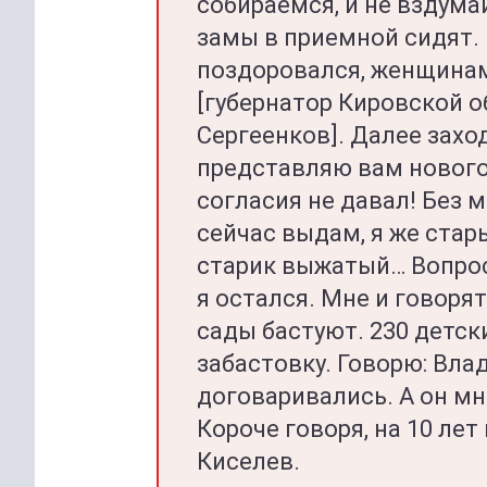
собираемся, и не вздумай
замы в приемной сидят. 
поздоровался, женщинам
[губернатор Кировской о
Сергеенков]. Далее заход
представляю вам нового
согласия не давал! Без 
сейчас выдам, я же стар
старик выжатый… Вопросы
я остался. Мне и говорят
сады бастуют. 230 детск
забастовку. Говорю: Вла
договаривались. А он мн
Короче говоря, на 10 ле
Киселев.