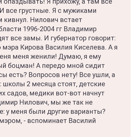
 опаздывать! Я прихожу, а там все
И все грустные. Я с мужиками
 кивнул. Нилович встает
бласти 1996-2004 гг Владимир
ят все замы. И губернатор говорит:
 мэра Кирова Василия Киселева. А я
меня меня женили! Думаю, я ему
ый боцман! А передо мной сидит
 есть? Вопросов нету! Все ушли, а
: школы 2 месяца стоят, детские
их садов, медики вот-вот начнут
димир Нилович, мы же так не
е: у меня были другие варианты?
т мэром, - вспоминает Василий