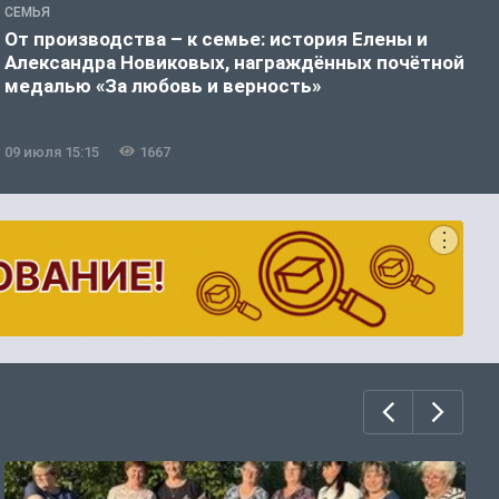
СЕМЬЯ
П
От производства – к семье: история Елены и
З
Александра Новиковых, награждённых почётной
у
медалью «За любовь и верность»
09 июля 15:15
1667
0