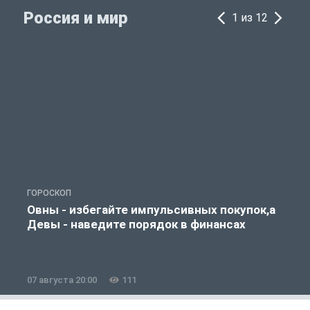
Россия и мир
1 из 12
ГОРОСКОП
Г
Овны - избегайте импульсивных покупок,а
Девы - наведите порядок в финансах
07 августа 20:00
111
0