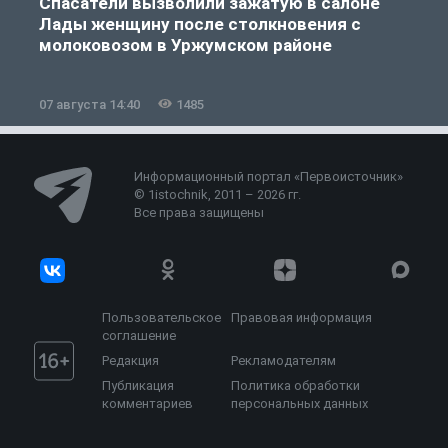
Спасатели вызволили зажатую в салоне
Лады женщину после столкновения с
молоковозом в Уржумском районе
07 августа 14:40
1485
0
Информационный портал «Первоисточник»
© 1istochnik, 2011 – 2026 гг.
Все права защищены
Пользовательское
Правовая информация
соглашение
Редакция
Рекламодателям
Публикация
Политика обработки
комментариев
персональных данных