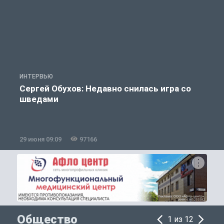
ИНТЕРВЬЮ
С
Сергей Обухов: Недавно снилась игра со
шведами
29 июня 09:09
97166
1
Общество
1 из 12