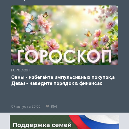
ГОРОСКОП
П
Овны - избегайте импульсивных покупок,а
Девы - наведите порядок в финансах
07 августа 20:00
864
0