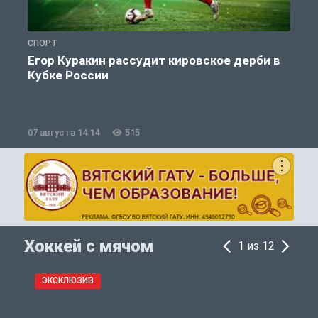
СПОРТ
С
Егор Куракин рассудит кировское дерби в
Кубке России
«
07 августа 14:14
515
0
Хоккей с мячом
1 из 12
ЭКСКЛЮЗИВ