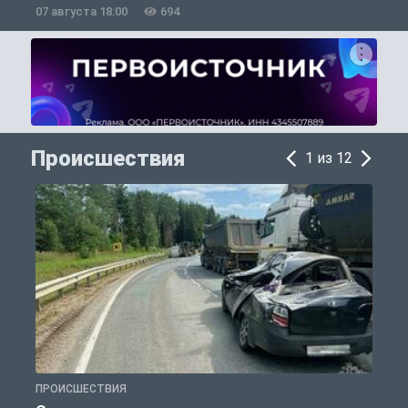
07 августа 18:00
694
0
Происшествия
1 из 12
ПРОИСШЕСТВИЯ
П