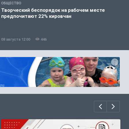
ОБЩЕСТВО
П
Творческий беспорядок на рабочем месте
Ж
предпочитают 22% кировчан
м
08 августа 12:00
446
0