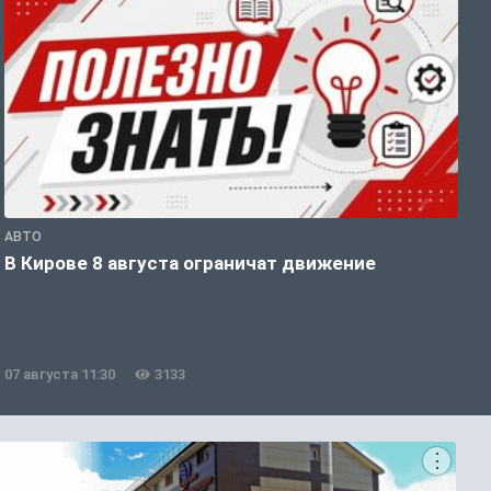
АВТО
П
В Кирове 8 августа ограничат движение
В
о
07 августа 11:30
3133
0