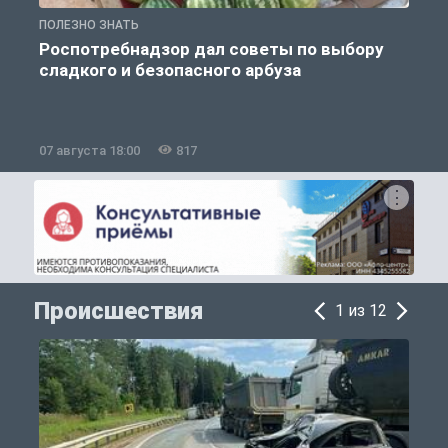
ПОЛЕЗНО ЗНАТЬ
П
Роспотребнадзор дал советы по выбору
сладкого и безопасного арбуза
07 августа 18:00
817
0
Происшествия
1 из 12