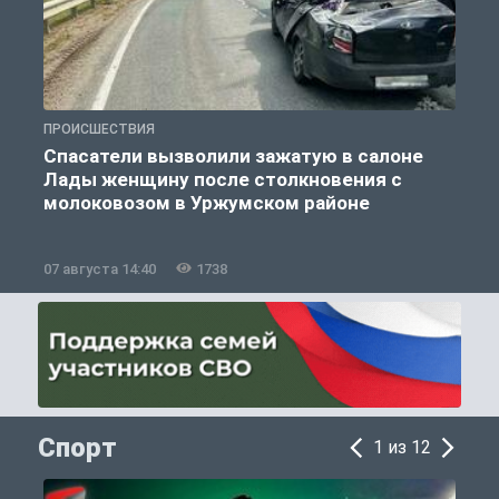
ПРОИСШЕСТВИЯ
П
Спасатели вызволили зажатую в салоне
Лады женщину после столкновения с
молоковозом в Уржумском районе
07 августа 14:40
1738
0
Спорт
1 из 12