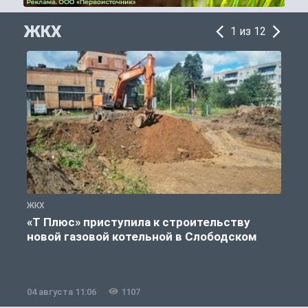
ЖКХ
1 из 12
ЖКХ
Ж
«Т Плюс» приступила к строительству
новой газовой котельной в Слободском
04 августа 11:06
1107
0