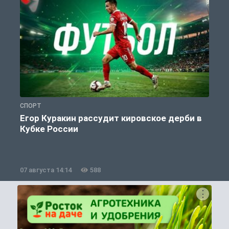
СПОРТ
С
Егор Куракин рассудит кировское дерби в
Кубке России
«
07 августа 14:14
588
0