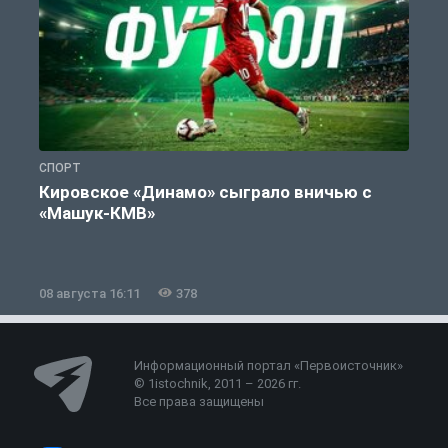
СПОРТ
С
Кировское «Динамо» сыграло вничью с
«Машук-КМВ»
в
08 августа 16:11
378
0
Информационный портал «Первоисточник»
© 1istochnik, 2011 – 2026 гг.
Все права защищены