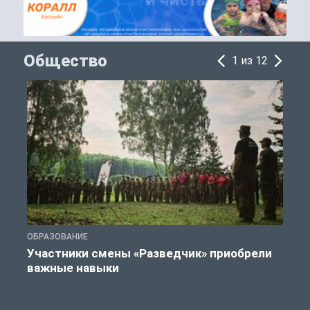
Общество
1 из 12
ОБРАЗОВАНИЕ
П
Участники смены «Разведчик» приобрели
К
важные навыки