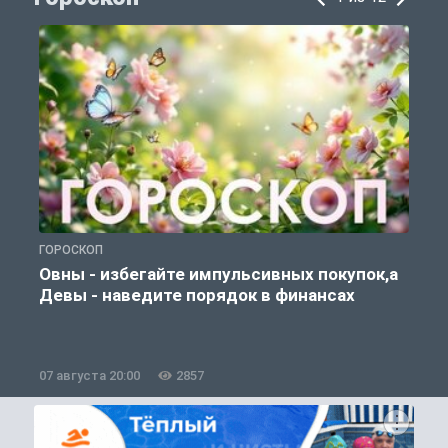
ГОРОСКОП
Г
Овны - избегайте импульсивных покупок,а
Девы - наведите порядок в финансах
07 августа 20:00
2857
0