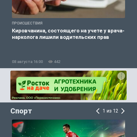
ПРОИСШЕСТВИЯ
П
Кировчанина, состоящего на учете у врача-
нарколога лишили водительских прав
08 августа 16:00
442
0
Спорт
1 из 12