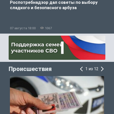
Роспотребнадзор дал советы по выбору
сладкого и безопасного арбуза
07 августа 18:00
1067
0
Происшествия
1 из 12