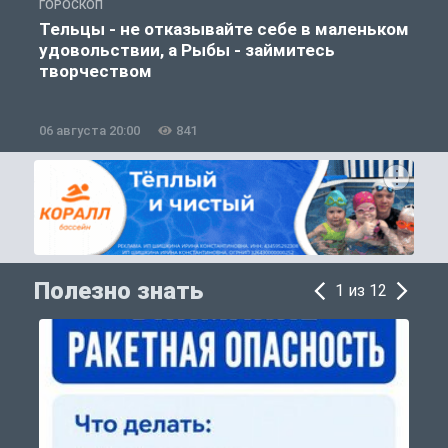
ГОРОСКОП
О
Тельцы - не отказывайте себе в маленьком
удовольствии, а Рыбы - займитесь
творчеством
06 августа 20:00
841
0
Полезно знать
1 из 12