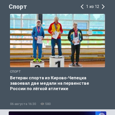
Спорт
1 из 12
СПОРТ
С
Ветеран спорта из Кирово-Чепецка
завоевал две медали на первенстве
России по лёгкой атлетике
06 августа 16:30
580
0