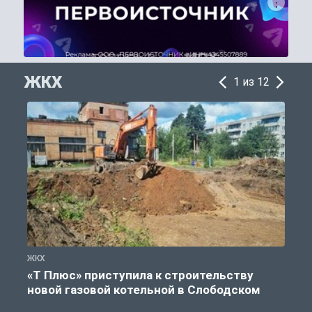
ЖКХ
1 из 12
ЖКХ
Ж
«Т Плюс» приступила к строительству
новой газовой котельной в Слободском