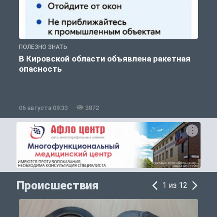
ПОЛЕЗНО ЗНАТЬ
Т
В Кировской области объявлена ракетная
опасность
06 августа 09:33
3872
0
Происшествия
1 из 12