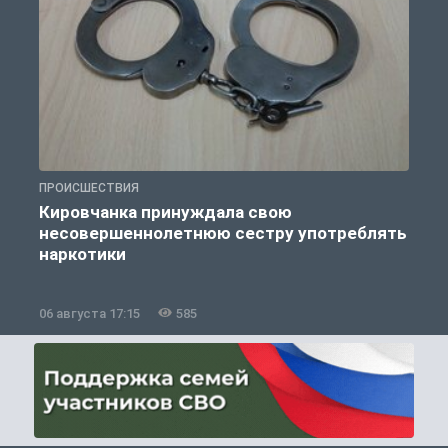
ПРОИСШЕСТВИЯ
П
Кировчанка принуждала свою
несовершеннолетнюю сестру употреблять
к
наркотики
06 августа 17:15
585
0