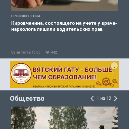
ПРОИСШЕСТВИЯ
П
Кировчанина, состоящего на учете у врача-
нарколога лишили водительских прав
08 августа 16:00
442
0
Общество
1 из 12