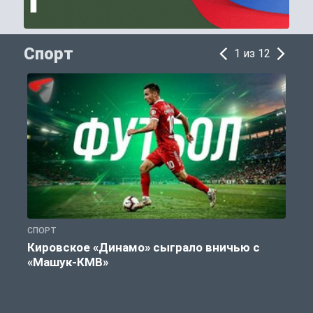
Спорт
1 из 12
СПОРТ
С
Кировское «Динамо» сыграло вничью с
«Машук-КМВ»
в