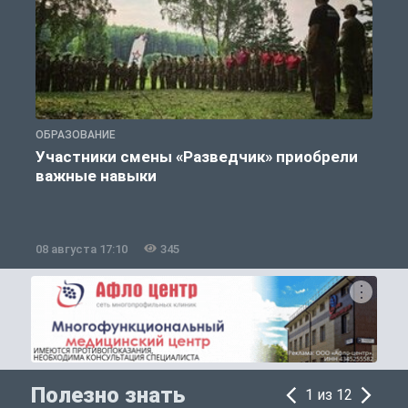
ОБРАЗОВАНИЕ
П
Участники смены «Разведчик» приобрели
К
важные навыки
08 августа 17:10
345
0
Полезно знать
1 из 12