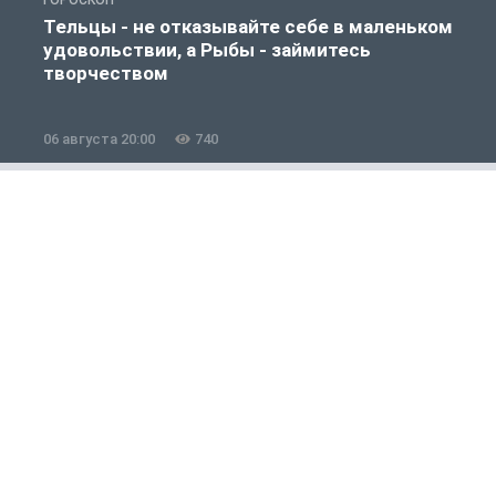
ГОРОСКОП
О
Тельцы - не отказывайте себе в маленьком
удовольствии, а Рыбы - займитесь
творчеством
06 августа 20:00
740
0
Полезно знать
1 из 12