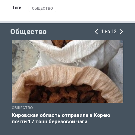
Теги:
ОБЩЕСТВО
Общество
1 из 12
ОБЩЕСТВО
О
Кировская область отправила в Корею
почти 17 тонн берёзовой чаги