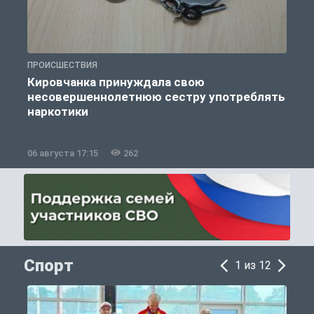
ПРОИСШЕСТВИЯ
П
Кировчанка принуждала свою
несовершеннолетнюю сестру употреблять
к
наркотики
06 августа 17:15
262
0
Спорт
1 из 12