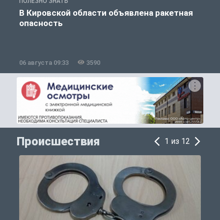
ПОЛЕЗНО ЗНАТЬ
Т
В Кировской области объявлена ракетная
опасность
06 августа 09:33
3590
0
Происшествия
1 из 12