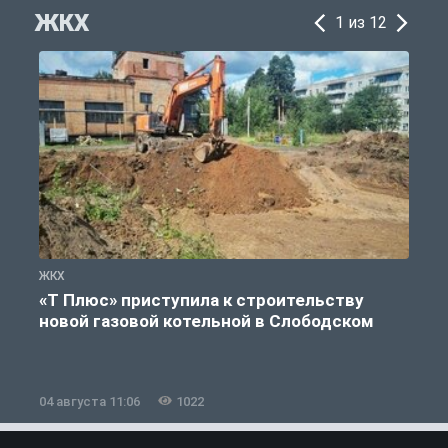
ЖКХ
1 из 12
ЖКХ
Ж
«Т Плюс» приступила к строительству
новой газовой котельной в Слободском
04 августа 11:06
1022
0