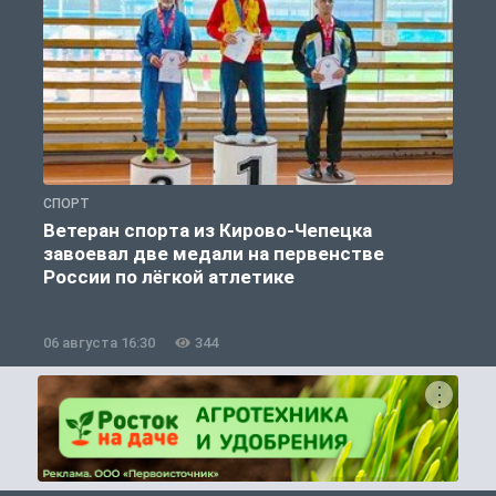
СПОРТ
С
Ветеран спорта из Кирово-Чепецка
завоевал две медали на первенстве
России по лёгкой атлетике
06 августа 16:30
344
0