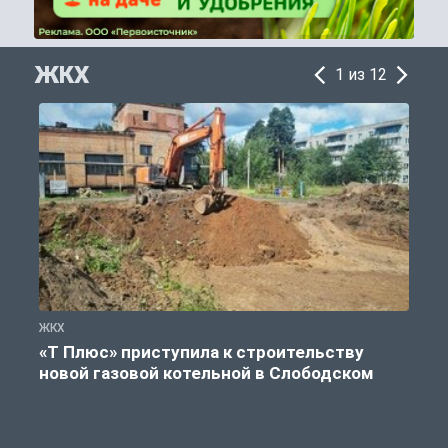
ЖКХ
1 из 12
ЖКХ
Ж
«Т Плюс» приступила к строительству
новой газовой котельной в Слободском