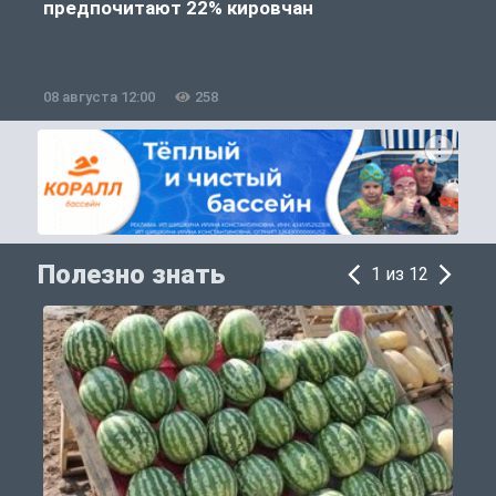
предпочитают 22% кировчан
08 августа 12:00
258
0
Полезно знать
1 из 12