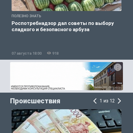
ПОЛЕЗНО ЗНАТЬ
П
Роспотребнадзор дал советы по выбору
сладкого и безопасного арбуза
07 августа 18:00
918
0
Происшествия
1 из 12