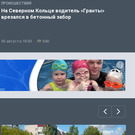
ПРОИСШЕСТВИЯ
П
На Северном Кольце водитель «Гранты»
В
врезался в бетонный забор
б
05 августа 18:00
848
0