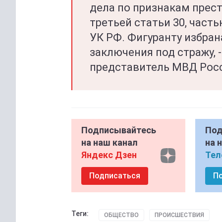
дела по признакам прес
третьей статьи 30, часть
УК РФ. Фигуранту избран
заключения под стражу,
представитель МВД Росс
Подписывайтесь
Под
на наш канал
на 
Яндекс Дзен
Тел
Подписаться
П
Теги:
ОБЩЕСТВО
ПРОИСШЕСТВИЯ