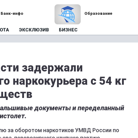
Банк-инфо
Образование
ОТА
ЭКСКЛЮЗИВ
БИЗНЕС
асти задержали
о наркокурьера с 54 кг
ществ
 фальшивые документы и переделанный
истолет.
лю за оборотом наркотиков УМВД России по
ьера, перевозившего крупную партию