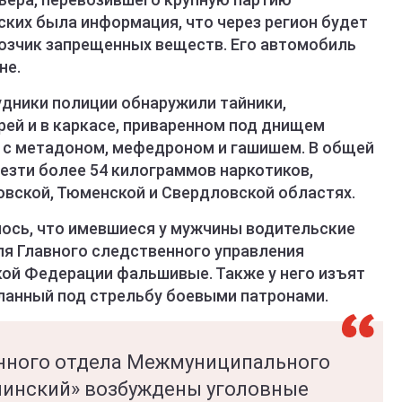
ских была информация, что через регион будет
озчик запрещенных веществ. Его автомобиль
не.
удники полиции обнаружили тайники,
ей и в каркасе, приваренном под днищем
и с метадоном, мефедроном и гашишем. В общей
зти более 54 килограммов наркотиков,
овской, Тюменской и Свердловской областях.
ось, что имевшиеся у мужчины водительские
ля Главного следственного управления
ой Федерации фальшивые. Также у него изъят
ланный под стрельбу боевыми патронами.
нного отдела Межмуниципального
линский» возбуждены уголовные