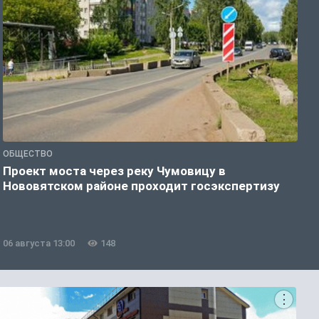
ОБЩЕСТВО
П
Проект моста через реку Чумовицу в
В
Нововятском районе проходит госэкспертизу
р
06 августа 13:00
148
0