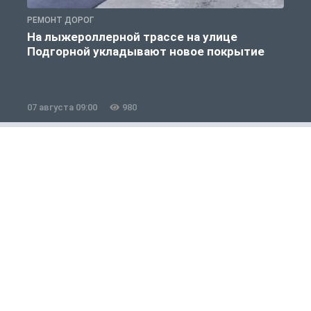
РЕМОНТ ДОРОГ
Р
На лыжероллерной трассе на улице
Подгорной укладывают новое покрытие
07 августа 09:00
980
0
Общество
1 из 12