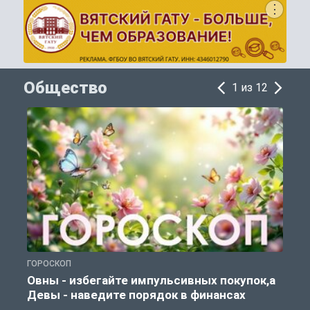
Общество
1 из 12
ГОРОСКОП
П
Овны - избегайте импульсивных покупок,а
Девы - наведите порядок в финансах