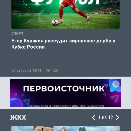
СПОРТ
С
Егор Куракин рассудит кировское дерби в
Кубке России
«
07 августа 14:14
420
0
ЖКХ
1 из 12