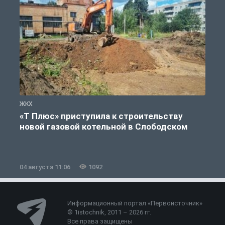
ЖКХ
Ж
«Т Плюс» приступила к строительству
новой газовой котельной в Слободском
04 августа 11:06
1092
0
Информационный портал «Первоисточник»
© 1istochnik, 2011 – 2026 гг.
Все права защищены