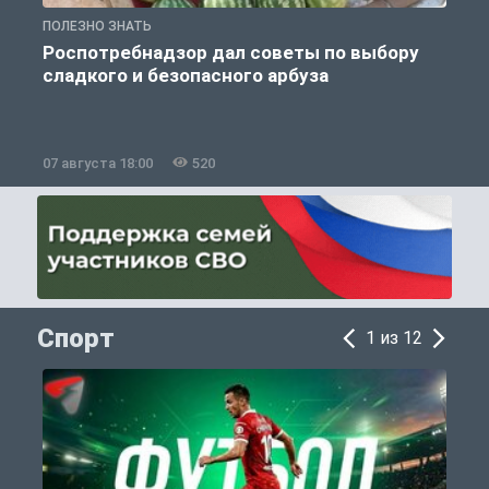
ПОЛЕЗНО ЗНАТЬ
П
Роспотребнадзор дал советы по выбору
сладкого и безопасного арбуза
07 августа 18:00
520
0
Спорт
1 из 12