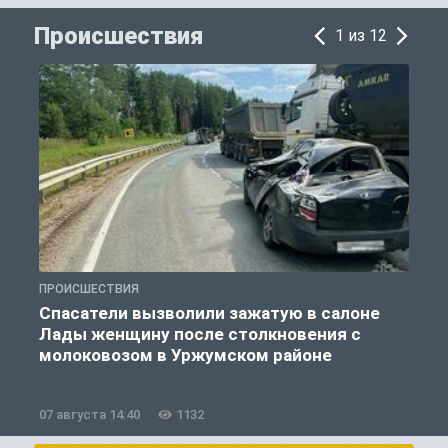
Происшествия
1 из 12
ПРОИСШЕСТВИЯ
П
Спасатели вызволили зажатую в салоне
Лады женщину после столкновения с
молоковозом в Уржумском районе
07 августа 14:40
1132
0