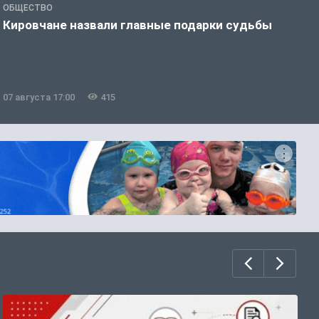
ОБЩЕСТВО
Э
Кировчане назвали главные подарки судьбы
В
о
07 августа 17:00
415
0