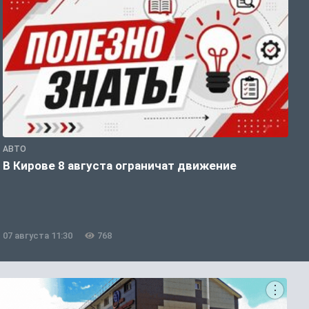
АВТО
П
В Кирове 8 августа ограничат движение
В
о
07 августа 11:30
768
0