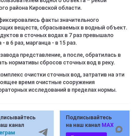
ользователем водного объекта – рекой
ого района Кировской области.
 фиксировались факты значительного
ющих веществ, сбрасываемых в водный объект.
дуктов в сточных водах в 7 раз превышало
в 6 раз, марганца - в 15 раз.
завода представление, а после, обратилась в
ть нормативы сбросов сточных вод в реку.
комплекс очистки сточных вод, затратив на эти
стоящее время очистные сооружения
ораторных исследований в пределах нормы.
писывайтесь
Подписывайтесь
наш канал
на наш канал
MAX
еграм