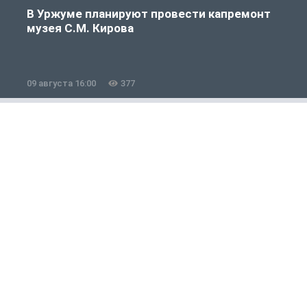
В Уржуме планируют провести капремонт
музея С.М. Кирова
09 августа 16:00
377
0
Полезно знать
1 из 12