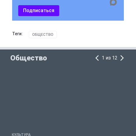
Подписаться
Теги:
ОБЩЕСТВО
Общество
1 из 12
КУЛЬТУРА
П