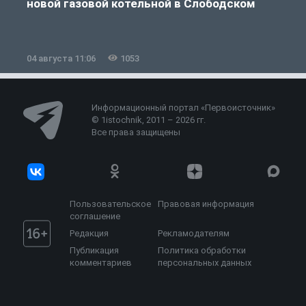
новой газовой котельной в Слободском
04 августа 11:06
1053
0
Информационный портал «Первоисточник»
© 1istochnik, 2011 – 2026 гг.
Все права защищены
Пользовательское
Правовая информация
соглашение
Редакция
Рекламодателям
Публикация
Политика обработки
комментариев
персональных данных