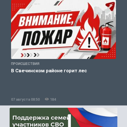
ПРОИСШЕСТВИЯ
П
В Свечинском районе горит лес
07 августа 08:50
184
0