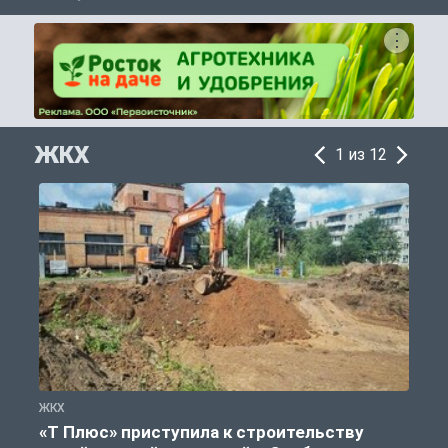
ЖКХ
1 из 12
ЖКХ
Ж
«Т Плюс» приступила к строительству