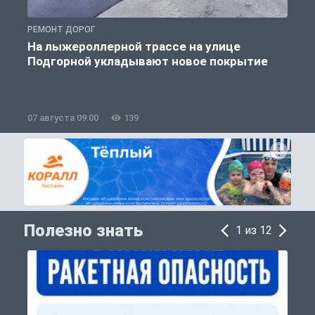
РЕМОНТ ДОРОГ
П
На лыжероллерной трассе на улице
Подгорной укладывают новое покрытие
07 августа 09:00
139
0
Полезно знать
1 из 12