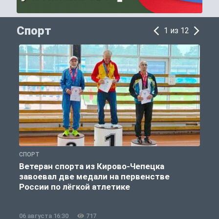
Спорт
1 из 12
СПОРТ
С
Ветеран спорта из Кирово-Чепецка
завоевал две медали на первенстве
России по лёгкой атлетике
06 августа 16:30
717
0