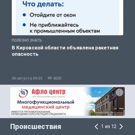
ПОЛЕЗНО ЗНАТЬ
Т
В Кировской области объявлена ракетная
опасность
06 августа 09:33
4025
0
Происшествия
1 из 12